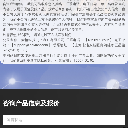
咨询或询价时，我们可能收集您的姓名、联系电话、电子邮箱、单位名称及咨询
内容，仅用于回复您的产品、技术或商务咨询。 我们不会出售您的个人信息，也
不会将其用于与本次咨询无关的营销活动。除法律法规要求或处理咨询所必需
外，我们不会向无关第三方提供您的个人信息。 我们将在实现咨询与联系目的所
需的合理期限内保存相关信息，并采取必要措施保护信息安全。 您有权申请查
询、更正或删除您的个人信息，也可以撤回相关同意。
如需行使上述权利，请通过以下方式联系我们：
公司名称：索相科技（上海）有限公司 联系电话：【18616097586】 电子邮
箱：【support@lockinst.com】 联系地址：【上海市浦东新区御河硅谷五星路
676弄45号103】
本网站目前未使用第三方用户行为统计或个性化广告工具。如网站功能发生变
化，我们将及时更新本隐私政策。 生效日期：【2024-01-01】
咨询产品信息及报价